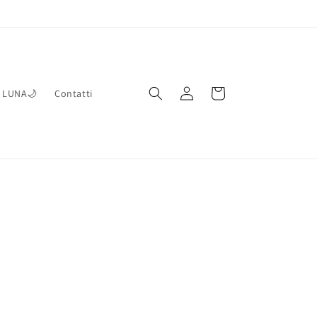
Accedi
Carrello
e LUNA🌙
Contatti