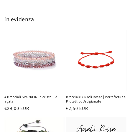
in evidenza
4 Bracciali SPARKLIN in cristalli di
Bracciale 7 Nodi Rosso | Portafortuna
agata
Protettivo Artigianale
Prezzo
€29,00 EUR
Prezzo
€2,50 EUR
di
di
listino
listino