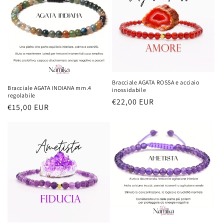
Bracciale AGATA ROSSA e acciaio
Bracciale AGATA INDIANA mm.4
inossidabile
regolabile
Prezzo
€22,00 EUR
Prezzo
€15,00 EUR
di
di
listino
listino