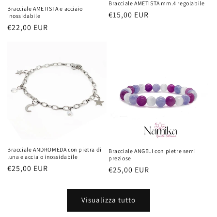
Bracciale AMETISTA mm.4 regolabile
Bracciale AMETISTA e acciaio
Prezzo
€15,00 EUR
inossidabile
di
Prezzo
€22,00 EUR
listino
di
listino
Bracciale ANDROMEDA con pietra di
Bracciale ANGELI con pietre semi
luna e acciaio inossidabile
preziose
Prezzo
€25,00 EUR
Prezzo
€25,00 EUR
di
di
listino
listino
Visualizza tutto